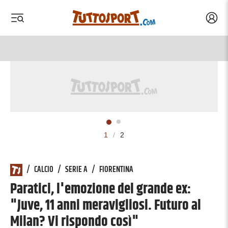
Acced
 menu
 menu
1
/
2
/
CALCIO
/
SERIE A
/
FIORENTINA
Paratici, l'emozione del grande ex:
"Juve, 11 anni meravigliosi. Futuro al
Milan? Vi rispondo così"