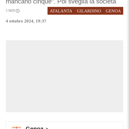
mancano cinque". Poi sveglia la società
ATALANTA
GILARDINO
GENOA
5
MIN
4 ottobre 2024, 19:37
Genoa