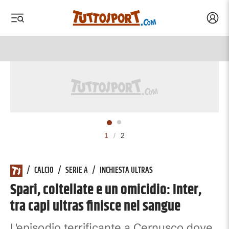
Acced
 menu
 menu
1
/
2
/
CALCIO
/
SERIE A
/
INCHIESTA ULTRAS
Spari, coltellate e un omicidio: Inter,
tra capi ultras finisce nel sangue
L'episodio terrificante a Cernusco dove