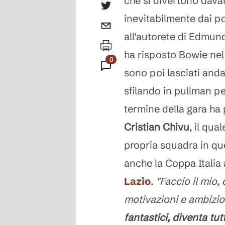
che si divertono davan
inevitabilmente dai po
all'autorete di Edmun
ha risposto Bowie nel 
0
sono poi lasciati anda
Commenti
sfilando in pullman per
termine della gara ha 
Cristian Chivu
, il qua
propria squadra in que
anche la Coppa Italia 
Lazio
.
"Faccio il mio
motivazioni e ambizi
fantastici, diventa tu