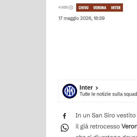
CHIVU
VERONA
INTER
4
MIN
17 maggio 2026, 18:39
Inter
Tutte le notizie sulla squa
In un San Siro vestito a
il già retrocesso
Vero