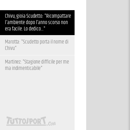
Chivu, gioia Scudetto: "Ricompattare
l'ambiente dopo l'anno scorso non
era facile. Lo dedico..."
Marotta: "Scudetto porta il nome di
Chivu"
Martinez: "Stagione difficile per me
ma indimenticabile"