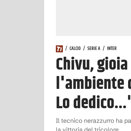
/
CALCIO
/
SERIE A
/
INTER
Chivu, gioi
l'ambiente d
Lo dedico...
Il tecnico nerazzurro ha pa
la vittoria del tricolore