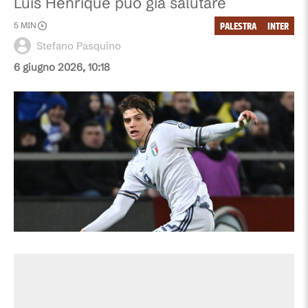
Luis Henrique può già salutare
PALESTRA
INTER
5
MIN
Stefano Pasquino
6 giugno 2026, 10:18