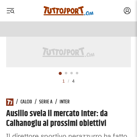
Acced
 menu
 menu
1
/
4
/
CALCIO
/
SERIE A
/
INTER
Ausilio svela il mercato Inter: da
Calhanoglu ai prossimi obiettivi
Il direttore sportivo nerazzurro ha fatto