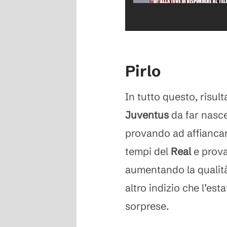
Pirlo
In tutto questo, risul
Juventus
da far nasce
provando ad affiancar
tempi del
Real
e prova
aumentando la qualità
altro indizio che l’es
sorprese.