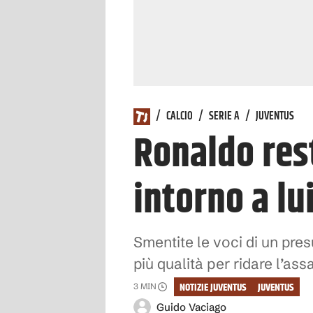
/
CALCIO
/
SERIE A
/
JUVENTUS
Ronaldo rest
intorno a lu
Smentite le voci di un pre
più qualità per ridare l’as
NOTIZIE JUVENTUS
JUVENTUS
3
MIN
Guido Vaciago