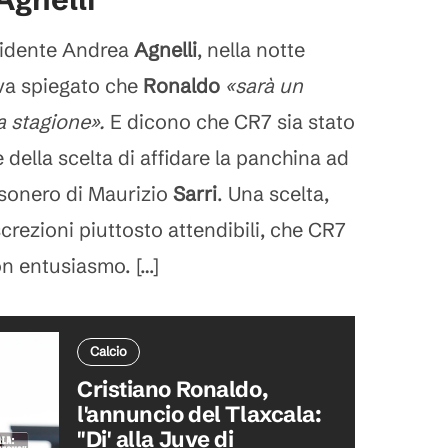
esidente Andrea
Agnelli
, nella notte
eva spiegato che
Ronaldo
«sarà un
a stagione».
E dicono che CR7 sia stato
 della scelta di affidare la panchina ad
esonero di Maurizio
Sarri
. Una scelta,
rezioni piuttosto attendibili, che CR7
n entusiasmo. […]
Calcio
Cristiano Ronaldo,
l'annuncio del Tlaxcala:
"Di' alla Juve di