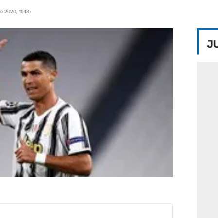
o 2020, 11:43
)
J