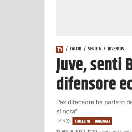
/
CALCIO
/
SERIE A
/
JUVENTUS
Juve, senti 
difensore e
L'ex difensore ha parlato 
si nota"
CHIELLINI
BARZAGLI
1
MIN
12 aprile 2022, 11:36
(Aggiornato il
12 aprile