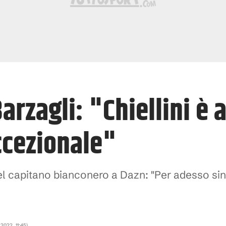
Barzagli: "Chiellini è
ccezionale"
del capitano bianconero a Dazn: "Per adesso s
 2022, 11:45
)