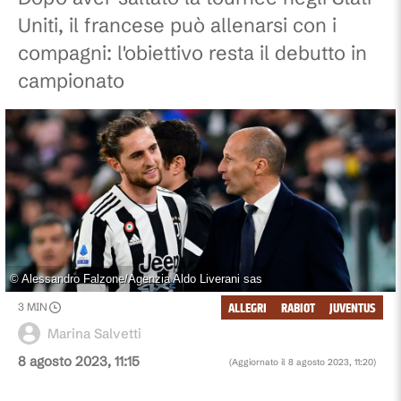
Uniti, il francese può allenarsi con i
compagni: l'obiettivo resta il debutto in
campionato
©
Alessandro Falzone/Agenzia Aldo Liverani sas
ALLEGRI
RABIOT
JUVENTUS
3
MIN
Marina Salvetti
8 agosto 2023, 11:15
(Aggiornato il
8 agosto 2023, 11:20
)