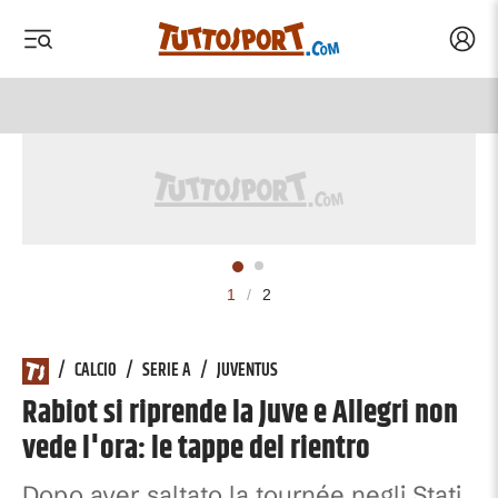
Acced
 menu
 menu
1
/
2
/
CALCIO
/
SERIE A
/
JUVENTUS
Rabiot si riprende la Juve e Allegri non
vede l'ora: le tappe del rientro
Dopo aver saltato la tournée negli Stati