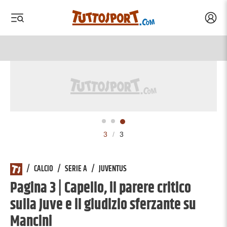
Acced
 menu
 menu
3
/
3
/
CALCIO
/
SERIE A
/
JUVENTUS
Pagina 3 | Capello, il parere critico
sulla Juve e il giudizio sferzante su
Mancini