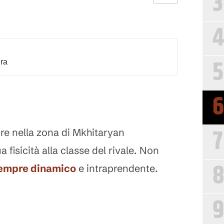
3
4
5
dra
6
7
re nella zona di Mkhitaryan
fisicità alla classe del rivale. Non
empre dinamico
e intraprendente.
9