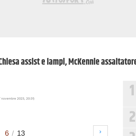
 Chiesa assist e lampi, McKennie assaltator
1
7 novembre 2023, 20:31
)
2
6
/
13