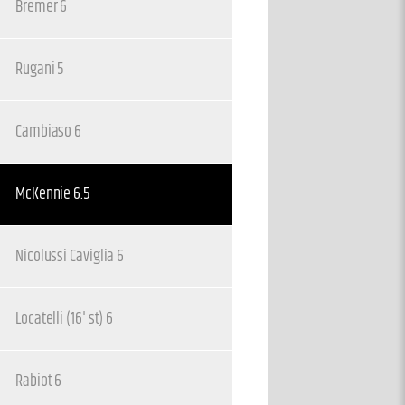
Bremer 6
Rugani 5
Cambiaso 6
McKennie 6.5
Nicolussi Caviglia 6
8
Locatelli (16' st) 6
Rabiot 6