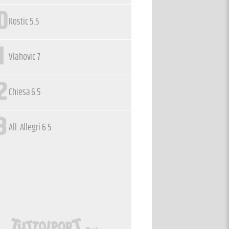
0
Kostic 5.5
1
Vlahovic 7
2
Chiesa 6.5
3
All. Allegri 6.5