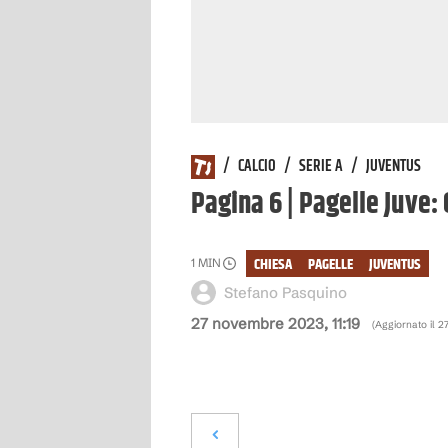
/
CALCIO
/
SERIE A
/
JUVENTUS
Pagina 6 | Pagelle Juve:
CHIESA
PAGELLE
JUVENTUS
1
MIN
Stefano Pasquino
27 novembre 2023, 11:19
(Aggiornato il
2