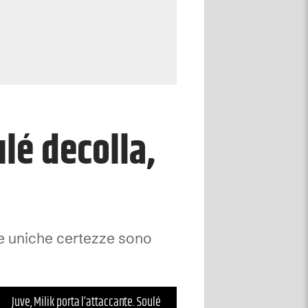
ulé decolla,
le uniche certezze sono
Juve, Milik porta l’attaccante. Soulé