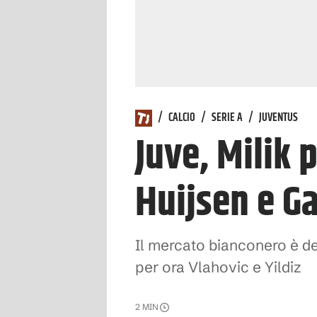
/
CALCIO
/
SERIE A
/
JUVENTUS
Juve, Milik 
Huijsen e Ga
Il mercato bianconero è d
per ora Vlahovic e Yildiz
2
MIN