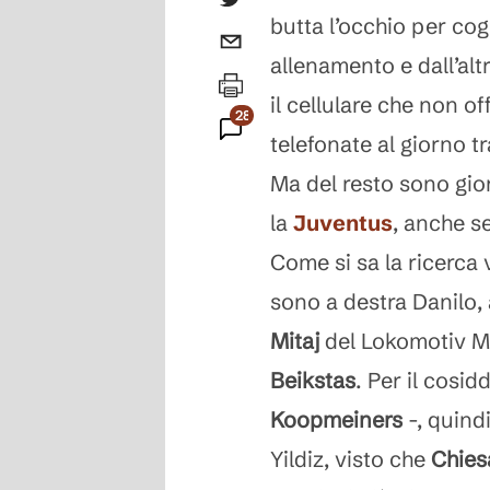
butta l’occhio per cogl
allenamento e dall’alt
il cellulare che non o
282
telefonate al giorno tr
Commenti
Ma del resto sono gior
la
Juventus
, anche se
Come si sa la ricerca va
sono a destra Danilo, 
Mitaj
del Lokomotiv Mo
Beikstas
. Per il cosi
Koopmeiners
-, quindi
Yildiz, visto che
Chies