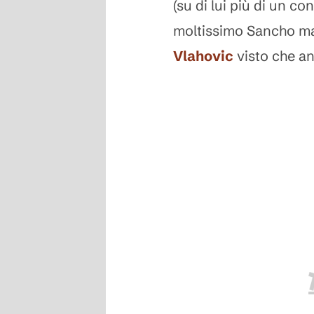
(su di lui più di un c
moltissimo Sancho ma i
Vlahovic
visto che an