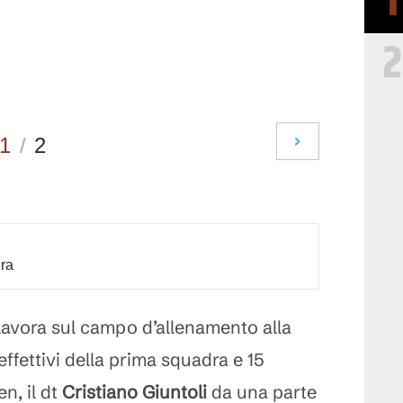
1
2
1
/
2
dra
lavora sul campo d’allenamento alla
effettivi della prima squadra e 15
n, il dt
Cristiano Giuntoli
da una parte