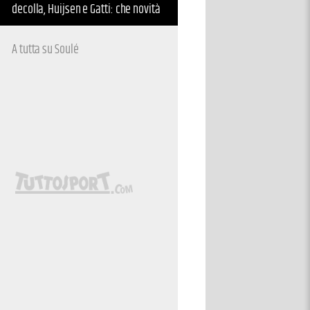
decolla, Huijsen e Gatti: che novità
A tutta su Soulé