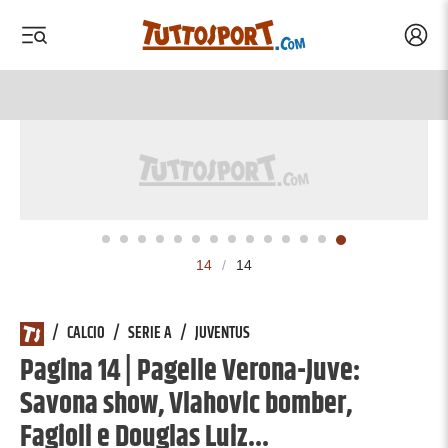
Acced
 menu
 menu
14
/
14
/
CALCIO
/
SERIE A
/
JUVENTUS
Pagina 14 | Pagelle Verona-Juve:
Savona show, Vlahovic bomber,
Fagioli e Douglas Luiz...