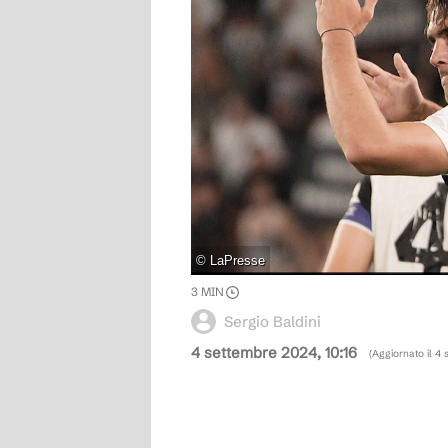
©
LaPresse
3
MIN
Sergio Baldini
4 settembre 2024, 10:16
(Aggiornato il
4 