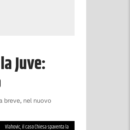
la Juve:
o
 a breve, nel nuovo
Vlahovic, il caso Chiesa spaventa la