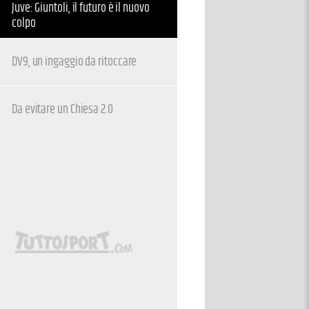
Juve: Giuntoli, il futuro è il nuovo
colpo
DV9, un ingaggio da ritoccare
Da evitare un Chiesa 2.0