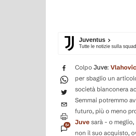
Juventus
Tutte le notizie sulla squa
Colpo
Juve
:
Vlahovi
per sbaglio un artico
società bianconera acq
Semmai potremmo aver 
futuro, più o meno pr
Juve
sarà - o meglio, 
542
non il suo acquisto, 
Commenti