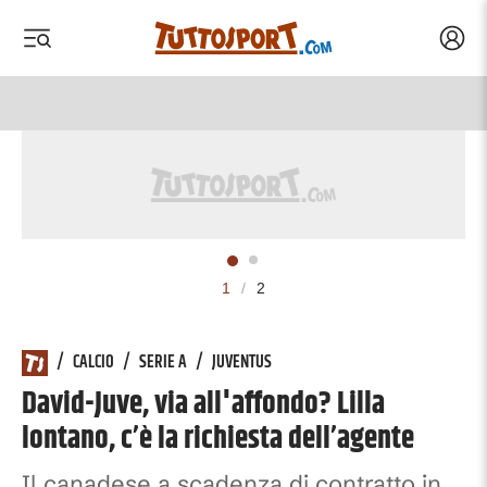
Acced
 menu
 menu
1
/
2
/
CALCIO
/
SERIE A
/
JUVENTUS
David-Juve, via all'affondo? Lilla
lontano, c’è la richiesta dell’agente
Il canadese a scadenza di contratto in