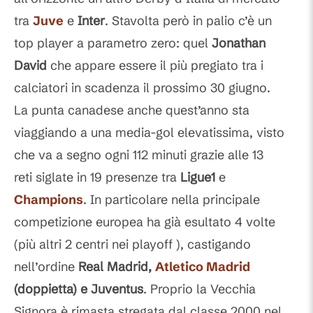
tra
Juve
e
Inter
. Stavolta però in palio c’è un
top player a parametro zero: quel
Jonathan
David
che appare essere il più pregiato tra i
calciatori in scadenza il prossimo 30 giugno.
La punta canadese anche quest’anno sta
viaggiando a una media-gol elevatissima, visto
che va a segno ogni 112 minuti grazie alle 13
reti siglate in 19 presenze tra
Ligue1
e
Champions
. In particolare nella principale
competizione europea ha già esultato 4 volte
(più altri 2 centri nei playoff ), castigando
nell’ordine
Real Madrid,
Atletico Madrid
(doppietta) e Juventus
. Proprio la Vecchia
Signora è rimasta stregata dal classe 2000 nel