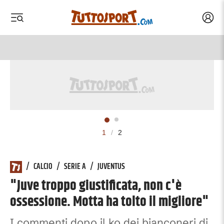
Acced
 menu
 menu
1
/
2
/
CALCIO
/
SERIE A
/
JUVENTUS
"Juve troppo giustificata, non c'è
ossessione. Motta ha tolto il migliore"
I commenti dopo il ko dei bianconeri di