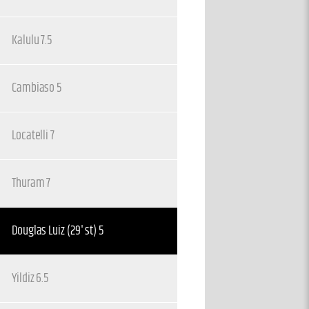
Kalulu 7.5
Cambiaso 5
Locatelli 7
Thuram 7
8
Douglas Luiz (29' st) 5
Yildiz 6.5