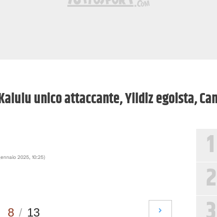
 Kalulu unico attaccante, Yildiz egoista, C
1
gennaio 2025, 10:25
)
2
3
8
/
13