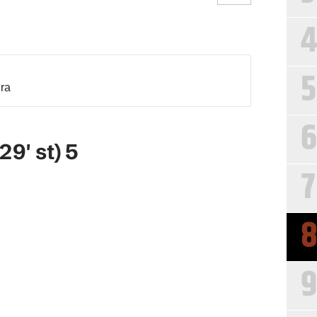
4
5
dra
6
29' st) 5
7
9