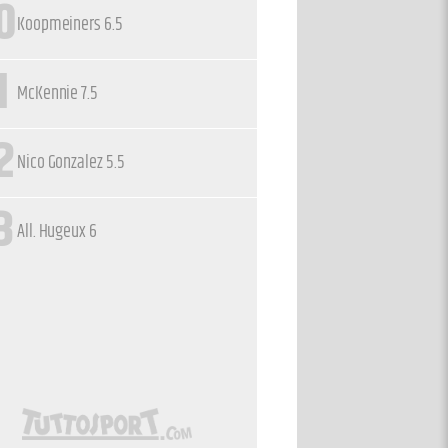
0
Koopmeiners 6.5
1
McKennie 7.5
2
Nico Gonzalez 5.5
3
All. Hugeux 6