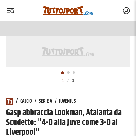
Acced
 menu
 menu
1
/
3
/
CALCIO
/
SERIE A
/
JUVENTUS
Gasp abbraccia Lookman, Atalanta da
Scudetto: "4-0 alla Juve come 3-0 al
Liverpool"