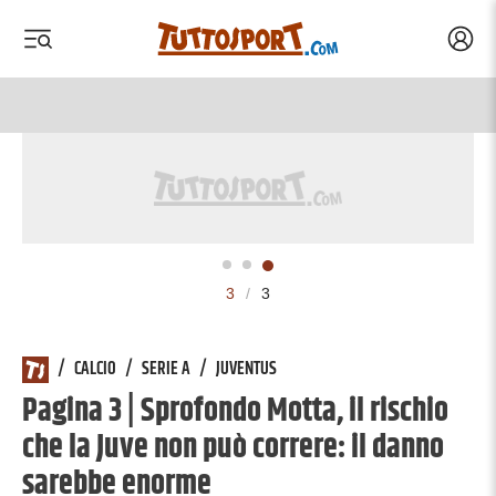
Acced
 menu
 menu
3
/
3
/
CALCIO
/
SERIE A
/
JUVENTUS
Pagina 3 | Sprofondo Motta, il rischio
che la Juve non può correre: il danno
sarebbe enorme