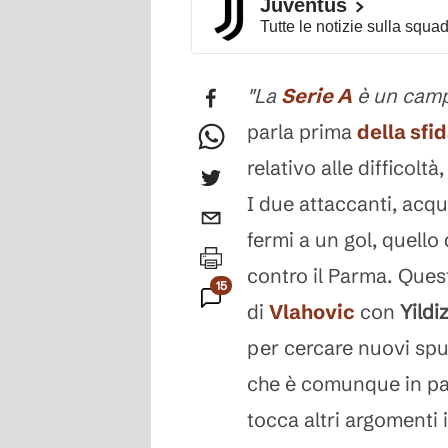
Juventus
Tutte le notizie sulla squa
"La
Serie A
è un campi
parla prima
della sfi
relativo alle difficoltà
I due attaccanti, acqu
fermi a un gol, quello
contro il Parma. Ques
15
di
Vlahovic
con
Yildi
Commenti
per cercare nuovi spun
che è comunque in pan
tocca altri argomenti 