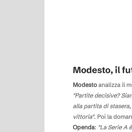
Modesto, il fu
Modesto
analizza il 
"Partite decisive? Si
alla partita di stasera
vittoria"
. Poi la doman
Openda
:
"La Serie A è