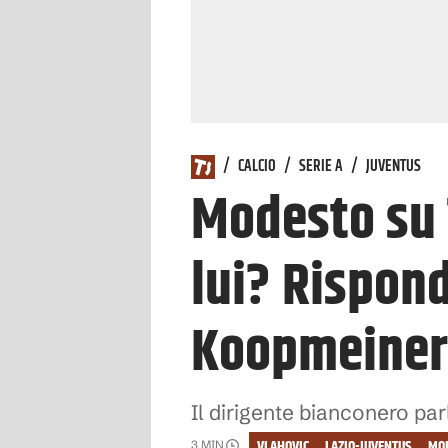
/
CALCIO
/
SERIE A
/
JUVENTUS
Modesto su 
lui? Rispond
Koopmeine
Il dirigente bianconero par
VLAHOVIC
LAZIO-JUVENTUS
MO
3
MIN