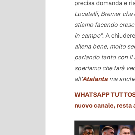
precisa domanda e ri
Locatelli, Bremer che
stiamo facendo cresce
in campo"
. A chiuder
allena bene, molto ser
parlando tanto con il 
speriamo che farà ved
all’
Atalanta
ma anche 
WHATSAPP TUTTOSPORT
nuovo canale, resta