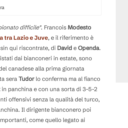
dra
onato difficile"
. Francois
Modesto
da tra
Lazio
e
Juve
, e il riferimento è
, sin qui riscontrate, di
David
e
Openda
.
istati dai bianconeri in estate, sono
 del canadese alla prima giornata
ta sera
Tudor
lo conferma ma al fianco
z
in panchina e con una sorta di 3-5-2
ti offensivi senza la qualità del turco,
china. Il dirigente bianconero poi
importanti, come quello legato ai