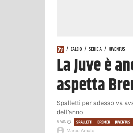
/
CALCIO
/
SERIE A
/
JUVENTUS
La Juve è an
aspetta Bre
Spalletti per adesso va avan
dell’anno
SPALLETTI
BREMER
JUVENTUS
5
MIN
Marco Amato