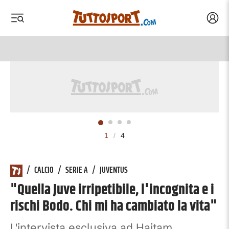
Acced
 menu
 menu
1
/
4
/
CALCIO
/
SERIE A
/
JUVENTUS
"Quella Juve irripetibile, l'incognita e i
rischi Bodo. Chi mi ha cambiato la vita"
L'intervista esclusiva ad Haitam