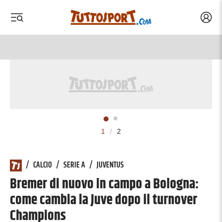
Acced
 menu
 menu
1
/
2
/
CALCIO
/
SERIE A
/
JUVENTUS
Bremer di nuovo in campo a Bologna:
come cambia la Juve dopo il turnover
Champions