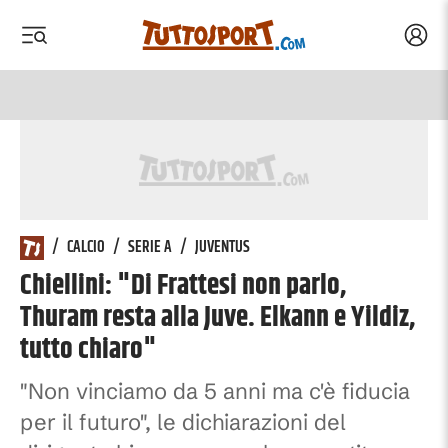
Acced
 menu
 menu
/
CALCIO
/
SERIE A
/
JUVENTUS
Chiellini: "Di Frattesi non parlo,
Thuram resta alla Juve. Elkann e Yildiz,
tutto chiaro"
"Non vinciamo da 5 anni ma c'è fiducia
per il futuro", le dichiarazioni del