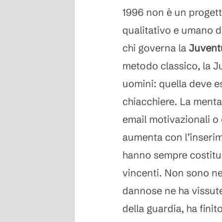
1996 non è un progetto 
qualitativo e umano de
chi governa la
Juvent
metodo classico, la J
uomini: quella deve ess
chiacchiere. La mental
email motivazionali o c
aumenta con l’inserime
hanno sempre costitui
vincenti. Non sono nec
dannose ne ha vissute
della guardia, ha fini