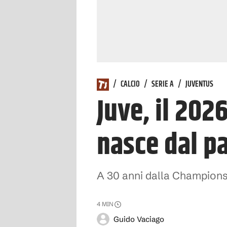
/
CALCIO
/
SERIE A
/
JUVENTUS
Juve, il 2026
nasce dal p
A 30 anni dalla Champions 
4
MIN
Guido Vaciago