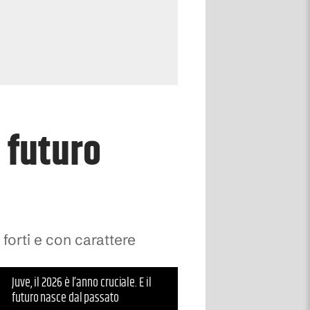
l futuro
forti e con carattere
Juve, il 2026 è l’anno cruciale. E il
futuro nasce dal passato