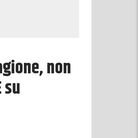
agione, non
E su
e