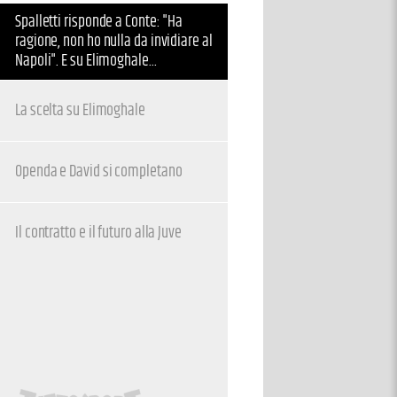
Spalletti risponde a Conte: "Ha
ragione, non ho nulla da invidiare al
Napoli". E su Elimoghale...
La scelta su Elimoghale
Openda e David si completano
Il contratto e il futuro alla Juve