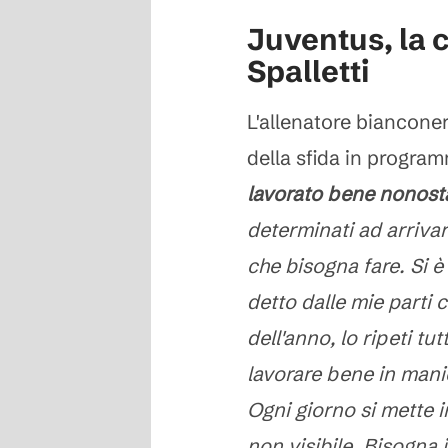
Juventus, la 
Spalletti
L'allenatore biancone
della sfida in progra
lavorato bene nonostan
determinati ad arriva
che bisogna fare. Si è
detto dalle mie parti c
dell'anno, lo ripeti tut
lavorare bene in mani
Ogni giorno si mette i
non visibile. Bisogna