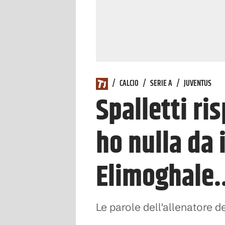
/
CALCIO
/
SERIE A
/
JUVENTUS
Spalletti ri
ho nulla da 
Elimoghale..
Le parole dell'allenatore de