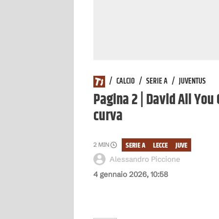
/
CALCIO
/
SERIE A
/
JUVENTUS
Pagina 2 | David All You
curva
SERIE A
LECCE
JUVE
2
MIN
Alessandro Piccione
4 gennaio 2026, 10:58