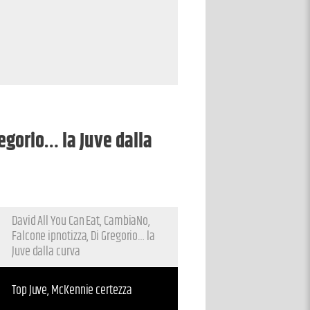
regorio… la Juve dalla
David All You Can Eat, CambiaNo,
Falcone ipnotizza, Di Gregorio… la
Juve dalla curva
Top Juve, McKennie certezza