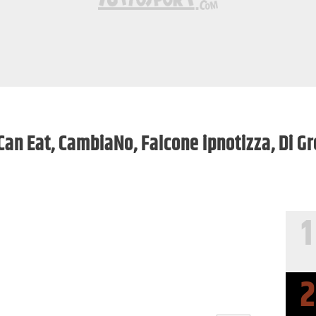
 Can Eat, CambiaNo, Falcone ipnotizza, Di G
1
2