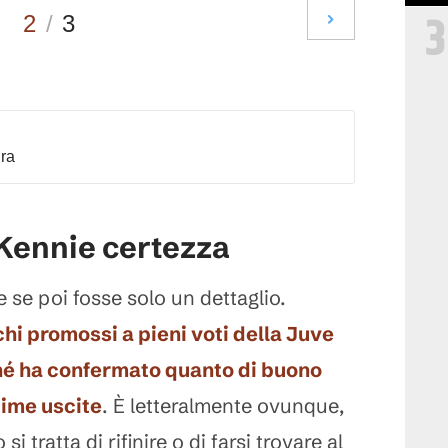
3
2
/
3
dra
Kennie certezza
e se poi fosse solo un dettaglio.
hi promossi a pieni voti della Juve
ché ha confermato quanto di buono
time uscite
. È letteralmente ovunque,
i tratta di rifinire o di farsi trovare al