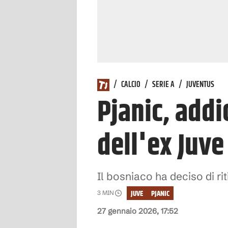
/
CALCIO
/
SERIE A
/
JUVENTUS
Pjanic, addi
dell'ex Juv
Il bosniaco ha deciso di r
JUVE
PJANIC
3
MIN
27 gennaio 2026, 17:52