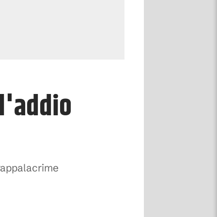
 d'addio
trappalacrime