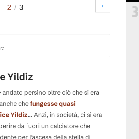
3
2
/
3
dra
e Yildiz
è andato persino oltre ciò che si era
a anche che
fungesse quasi
vice
Yildiz
… Anzi, in società, ci si era
erire da fuori un calciatore che
dente per l’ascesa della stella di