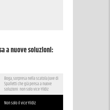
nsa a nuove soluzioni:
Boga, sorpresa nella scatola Juve di
Spalletti che già pensa a nuove
soluzioni: non solo vice-Yildiz
Non solo il vice Yildiz