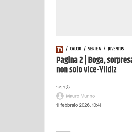
/
CALCIO
/
SERIE A
/
JUVENTUS
Pagina 2 | Boga, sorpresa
non solo vice-Yildiz
1
MIN
Mauro Munno
11 febbraio 2026, 10:41