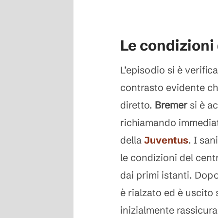
Le condizioni
L’episodio si è verif
contrasto evidente c
diretto.
Bremer
si è a
richiamando immediata
della
Juventus
. I sa
le condizioni del cent
dai primi istanti. Dop
è rialzato ed è uscito
inizialmente rassicu