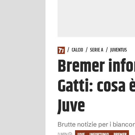
/
CALCIO
/
SERIE A
/
JUVENTUS
Bremer infor
Gatti: cosa
Juve
Brutte notizie per i bianco
JUVE
INFORTUNIO
BREMER
3
MIN