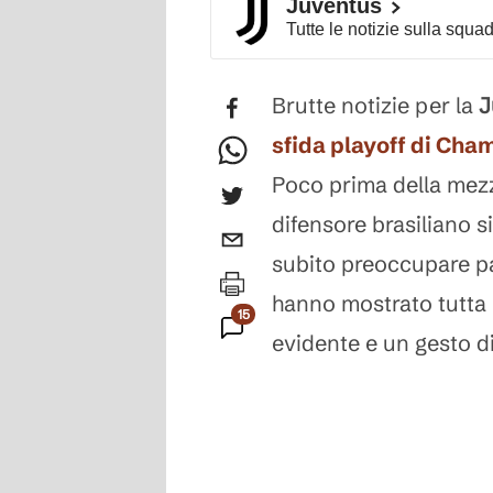
Juventus
Tutte le notizie sulla squa
Brutte notizie per la
J
sfida playoff di Cha
Poco prima della mezz
difensore brasiliano s
subito preoccupare pan
hanno mostrato tutta 
15
evidente e un gesto d
Commenti