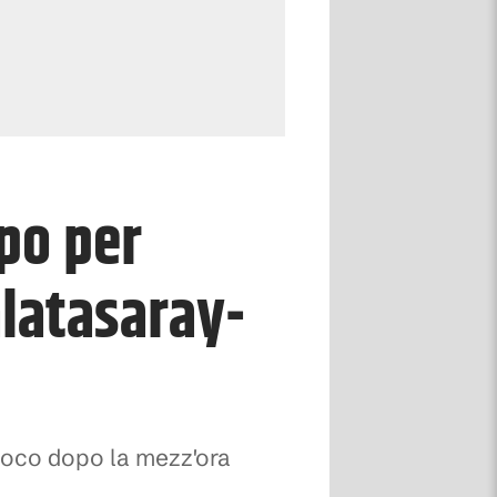
po per
alatasaray-
o poco dopo la mezz'ora