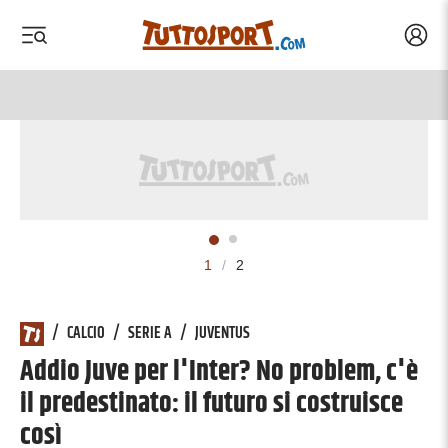
Acced
 menu
 menu
1
/
2
/
CALCIO
/
SERIE A
/
JUVENTUS
Addio Juve per l'Inter? No problem, c'è
il predestinato: il futuro si costruisce
così