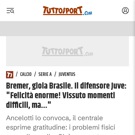
Acced
 menu
 menu
/
CALCIO
/
SERIE A
/
JUVENTUS
Bremer, gioia Brasile. Il difensore Juve:
"Felicità enorme! Vissuto momenti
difficili, ma..."
Ancelotti lo convoca, il centrale
esprime gratitudine: i problemi fisici