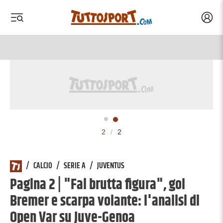
Acced
 menu
 menu
2
/
2
/
CALCIO
/
SERIE A
/
JUVENTUS
Pagina 2 | "Fai brutta figura", gol
Bremer e scarpa volante: l'analisi di
Open Var su Juve-Genoa