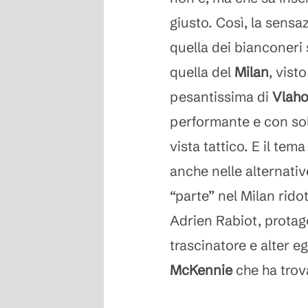
giusto. Così, la sensa
quella dei bianconeri 
quella del
Milan
, vist
pesantissima di
Vlaho
performante e con sol
vista tattico. E il tem
anche nelle alternative
“parte” nel Milan ridot
Adrien Rabiot, protag
trascinatore e alter e
McKennie
che ha trov