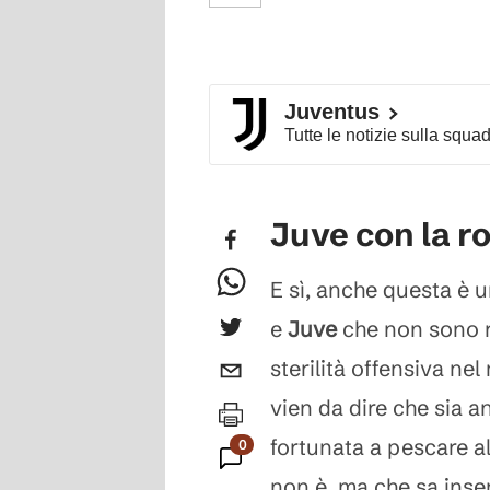
Juventus
Tutte le notizie sulla squa
Juve con la r
E sì, anche questa è u
e
Juve
che non sono r
sterilità offensiva ne
vien da dire che sia a
fortunata a pescare al
0
non è, ma che sa inser
Commenti