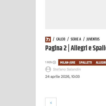
/
CALCIO
/
SERIE A
/
JUVENTUS
Pagina 2 | Allegri e Spal
MILAN-JUVE
SPALLETTI
ALLEGRI
1
MIN
Stefano Salandin
24 aprile 2026, 10:03