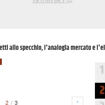
letti allo specchio, l'analogia mercato e l'e
1
2
2
/
3