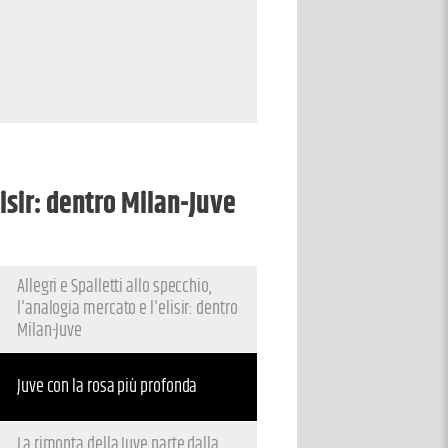
lisir: dentro Milan-Juve
Allegri e Spalletti allo specchio,
l'analogia mercato e l'elisir: dentro
Milan-Juve
Juve con la rosa più profonda
La rimonta della Juve parte dalla