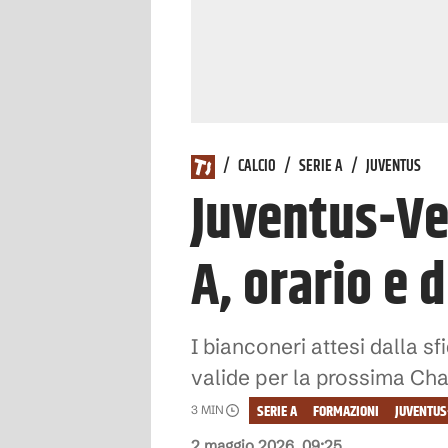
/
CALCIO
/
SERIE A
/
JUVENTUS
Juventus-Ve
A, orario e 
I bianconeri attesi dalla sf
valide per la prossima C
SERIE A
FORMAZIONI
JUVENTUS
3
MIN
2 maggio 2026, 09:25