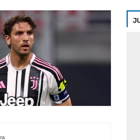
J
dra