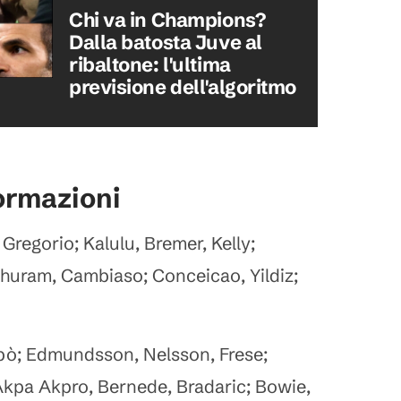
Chi va in Champions?
Dalla batosta Juve al
ribaltone: l'ultima
previsione dell'algoritmo
formazioni
i Gregorio; Kalulu, Bremer, Kelly;
Thuram, Cambiaso; Conceicao, Yildiz;
pò; Edmundsson, Nelsson, Frese;
 Akpa Akpro, Bernede, Bradaric; Bowie,