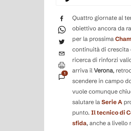
Quattro giornate al t
obiettivo ancora da r
per la prossima
Cham
continuità di crescita
ricerca di rinforzi va
arriva il
Verona
, retr
1
scendere in campo dop
Commento
vuole comunque chiud
salutare la
Serie A
pro
punto.
Il tecnico di 
sfida
, anche a livell