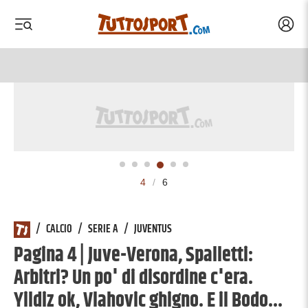
Acced
 menu
 menu
4
/
6
/
CALCIO
/
SERIE A
/
JUVENTUS
Pagina 4 | Juve-Verona, Spalletti:
Arbitri? Un po' di disordine c'era.
Yildiz ok, Vlahovic ghigno. E il Bodo...