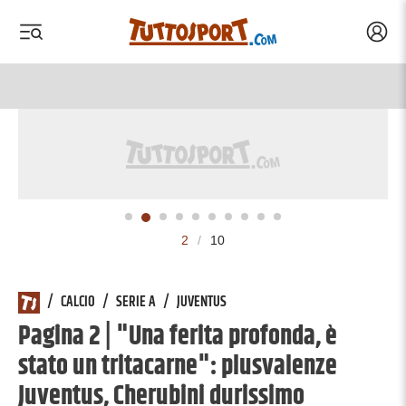
Acced
 menu
 menu
2
/
10
/
CALCIO
/
SERIE A
/
JUVENTUS
Pagina 2 | "Una ferita profonda, è
stato un tritacarne": plusvalenze
Juventus, Cherubini durissimo