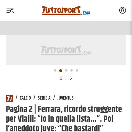
Acced
 menu
 menu
2
/
5
/
CALCIO
/
SERIE A
/
JUVENTUS
Pagina 2 | Ferrara, ricordo struggente
per Vialli: “Io in quella lista...”. Poi
l’aneddoto Juve: “Che bastardi”