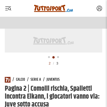
Acced
 menu
 menu
2
/
3
/
CALCIO
/
SERIE A
/
JUVENTUS
Pagina 2 | Comolli rischia, Spalletti
incontra Elkann, i giocatori vanno via:
Juve sotto accusa