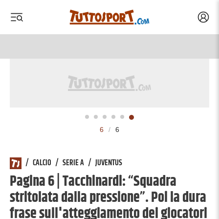
Acced
 menu
 menu
6
/
6
/
CALCIO
/
SERIE A
/
JUVENTUS
Pagina 6 | Tacchinardi: “Squadra
stritolata dalla pressione”. Poi la dura
frase sull'atteggiamento dei giocatori