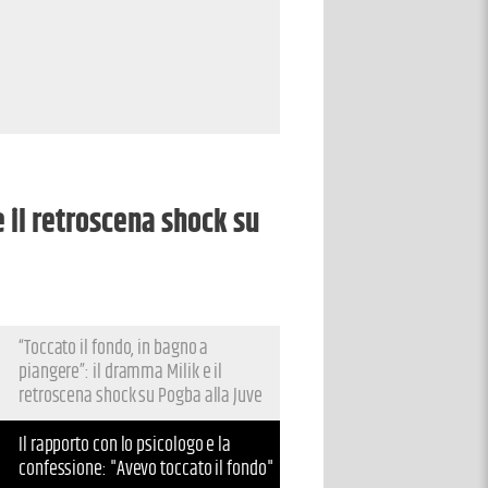
e il retroscena shock su
“Toccato il fondo, in bagno a
piangere”: il dramma Milik e il
retroscena shock su Pogba alla Juve
Il rapporto con lo psicologo e la
confessione: "Avevo toccato il fondo"