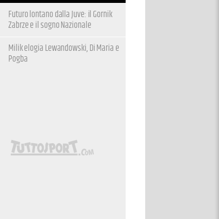
Futuro lontano dalla Juve: il Gornik
Zabrze e il sogno Nazionale
Milik elogia Lewandowski, Di Maria e
Pogba