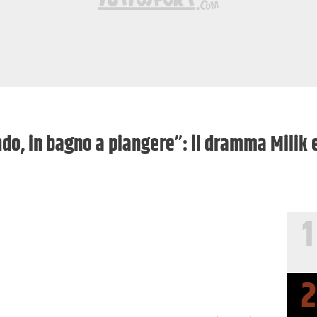
ndo, in bagno a piangere”: il dramma Milik 
1
2