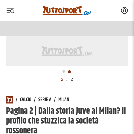
Acced
 menu
 menu
2
/
2
/
CALCIO
/
SERIE A
/
MILAN
Pagina 2 | Dalla storia Juve al Milan? Il
profilo che stuzzica la società
rossonera