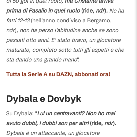
di 50 gol in quel ruolo,
ma Cristante arriva
prima di Pasalic in quel ruolo
(ride,
ndr
)
.
Ne ha
fatti 12-13
(nell'anno condiviso a Bergamo,
ndr
)
, non ha perso l'abitudine anche se sono
passati otto anni. E' stato bravo, un giocatore
maturato, completo sotto tutti gli aspetti e che
sta dando una grande mano
".
Tutta la Serie A su DAZN, abbonati ora!
Dybala e Dovbyk
Su Dybala: "
Lui un centravanti? Non ho mai
avuto dubbi, i dubbi son per altri
(ride,
ndr
)
.
Dybala è un attaccante, un giocatore