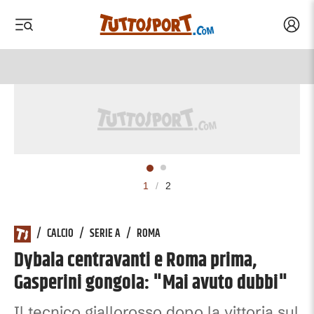
Acced
 menu
 menu
1
/
2
/
CALCIO
/
SERIE A
/
ROMA
Dybala centravanti e Roma prima,
Gasperini gongola: "Mai avuto dubbi"
Il tecnico giallorosso dopo la vittoria sul