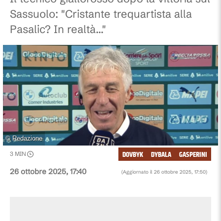
Sassuolo: "Cristante trequartista alla
Pasalic? In realtà..."
©
Redazione
DOVBYK
DYBALA
GASPERINI
3
MIN
26 ottobre 2025, 17:40
(Aggiornato il
26 ottobre 2025, 17:50
)