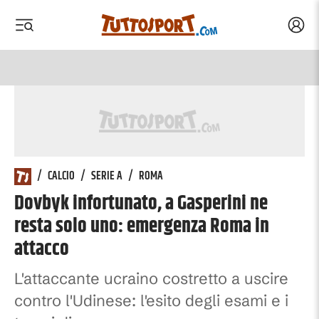
Acced
 menu
 menu
/
CALCIO
/
SERIE A
/
ROMA
Dovbyk infortunato, a Gasperini ne
resta solo uno: emergenza Roma in
attacco
L'attaccante ucraino costretto a uscire
contro l'Udinese: l'esito degli esami e i