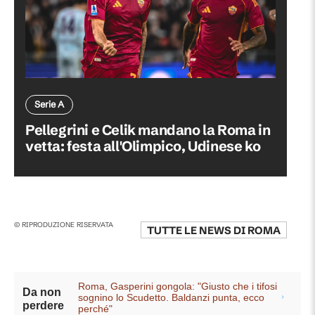
Serie A
Pellegrini e Celik mandano la Roma in
vetta: festa all'Olimpico, Udinese ko
© RIPRODUZIONE RISERVATA
TUTTE LE NEWS DI
ROMA
Roma, Gasperini gongola: "Giusto che i tifosi
Da non
sognino lo Scudetto. Baldanzi punta, ecco
perdere
perché"