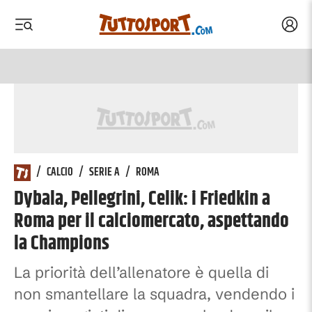
Acced
 menu
 menu
/
CALCIO
/
SERIE A
/
ROMA
Dybala, Pellegrini, Celik: i Friedkin a
Roma per il calciomercato, aspettando
la Champions
La priorità dell’allenatore è quella di
non smantellare la squadra, vendendo i