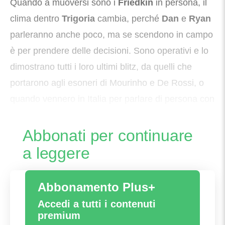
Quando a muoversi sono i
Friedkin
in persona, il
clima dentro
Trigoria
cambia, perché
Dan
e
Ryan
parleranno anche poco, ma se scendono in campo
è per prendere delle decisioni. Sono operativi e lo
dimostrano tutti i loro ultimi blitz, da quelli che
portarono agli esoneri di Mourinho e De Rossi, o
quando vennero in Italia per parlare di persona con
Gasperini
per convincerlo, fino allo scorso genna
Abbonati per continuare
a leggere
Abbonamento Plus+
Accedi a tutti i contenuti
premium