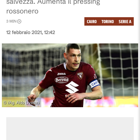
salvezza. Aumenta il pressing
rossonero
CAIRO
TORINO
SERIE A
3
MIN
12 febbraio 2021, 12:42
©
/Ag. Aldo Liverani