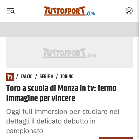
Acced
 menu
 menu
/
CALCIO
/
SERIE A
/
TORINO
Toro a scuola di Monza in tv: fermo
immagine per vincere
Oggi full immersion per studiare nei
dettagli il delicato debutto in
campionato