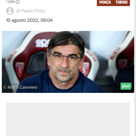
MONZA
TORINO
1
MIN
di Paolo Pirisi
10 agosto 2022, 09:04
©
Marco Canoniero