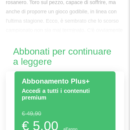
rosanero. Toro sul pezzo, capace di soffrire, ma
anche di proporre un gioco godibile, in linea con
l'ultima stagione. Ecco, è sembrato che lo scorso
campionato non sia mai terminato. C'è ovviamente
da migliorare: la
Abbonati per continuare
a leggere
Abbonamento Plus+
Accedi a tutti i contenuti
premium
€ 49,90
€ 5,00
all'anno