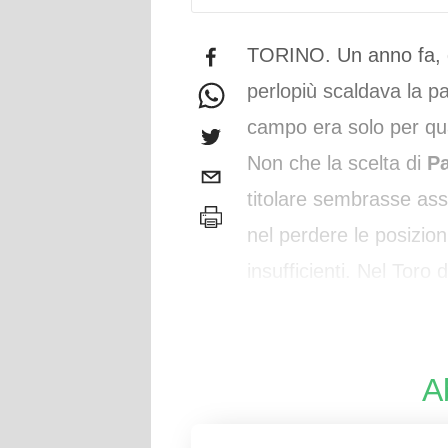
TORINO. Un anno fa, d
perlopiù scaldava la pa
campo era solo per qua
Non che la scelta di
Pa
titolare sembrasse ass
nel perdere le posizion
insufficienti. Nel Toro 
ma è soprattutto una r
A