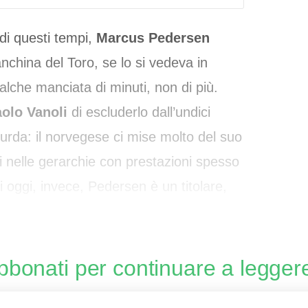
i questi tempi,
Marcus Pedersen
nchina del Toro, se lo si vedeva in
lche manciata di minuti, non di più.
olo Vanoli
di escluderlo dall’undici
urda: il norvegese ci mise molto del suo
i nelle gerarchie con prestazioni spesso
di oggi, invece, Pedersen è un titolare,
isor
bbonati per continuare a legger