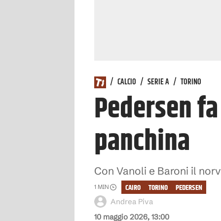
/
CALCIO
/
SERIE A
/
TORINO
Pedersen fa 
panchina
Con Vanoli e Baroni il nor
CAIRO
TORINO
PEDERSEN
1
MIN
Andrea Piva
10 maggio 2026, 13:00