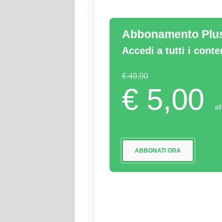
Abbonamento Plu
Accedi a tutti i cont
€ 49,90
€ 5,00
al
ABBONATI ORA