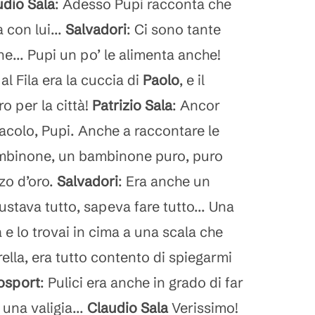
udio Sala
: Adesso Pupi racconta che
 con lui...
Salvadori
: Ci sono tante
e... Pupi un po’ le alimenta anche!
 al Fila era la cuccia di
Paolo
, e il
o per la città!
Patrizio Sala
: Ancor
tacolo, Pupi. Anche a raccontare le
mbinone, un bambinone puro, puro
zo d’oro.
Salvadori
: Era anche un
ustava tutto, sapeva fare tutto... Una
 e lo trovai in cima a una scala che
ella, era tutto contento di spiegarmi
osport
: Pulici era anche in grado di far
 una valigia...
Claudio Sala
Verissimo!