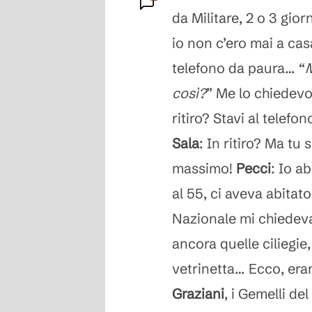
da Militare, 2 o 3 gio
Commenti
io non c’ero mai a cas
telefono da paura… “
M
così?
” Me lo chiedevo 
ritiro? Stavi al telefon
Sala
: In ritiro? Ma tu 
massimo!
Pecci
: Io a
al 55, ci aveva abitat
Nazionale mi chiedeva
ancora quelle ciliegie,
vetrinetta… Ecco, era
Graziani
, i Gemelli de