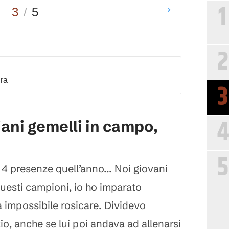
1
3
/
5
2
dra
3
4
iani gemelli in campo,
5
i 4 presenze quell’anno... Noi giovani
esti campioni, io ho imparato
a impossibile rosicare. Dividevo
zio, anche se lui poi andava ad allenarsi