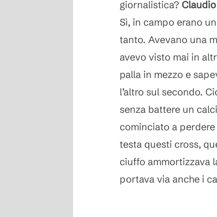
giornalistica?
Claudio
Sì, in campo erano u
tanto. Avevano una ma
avevo visto mai in alt
palla in mezzo e sape
l’altro sul secondo. C
senza battere un calci
cominciato a perdere i
testa questi cross, que
ciuffo ammortizzava la 
portava via anche i cap