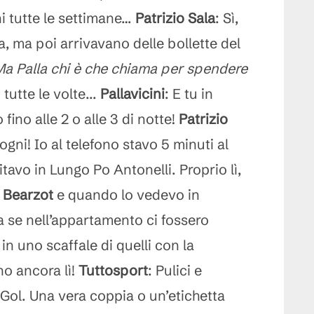
rni tutte le settimane…
Patrizio Sala
: Sì,
a, ma poi arrivavano delle bollette del
a Palla chi è che chiama per spendere
tutte le volte...
Pallavicini
: E tu in
o fino alle 2 o alle 3 di notte!
Patrizio
sogni! Io al telefono stavo 5 minuti al
bitavo in Lungo Po Antonelli. Proprio lì,
o
Bearzot
e quando lo vedevo in
 se nell’appartamento ci fossero
 in uno scaffale di quelli con la
no ancora lì!
Tuttosport
: Pulici e
l Gol. Una vera coppia o un’etichetta