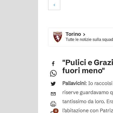
Torino
Tutte le notizie sulla squa
"Pulici e Graz
fuori meno"
Pallavicini
: Io raccols
riserve guardavamo qu
tantissimo da loro. Er
l’abitazione con Patri
0