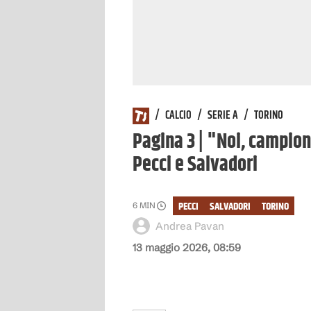
/
CALCIO
/
SERIE A
/
TORINO
Pagina 3 | "Noi, campioni 
Pecci e Salvadori
PECCI
SALVADORI
TORINO
6
MIN
Andrea Pavan
13 maggio 2026, 08:59