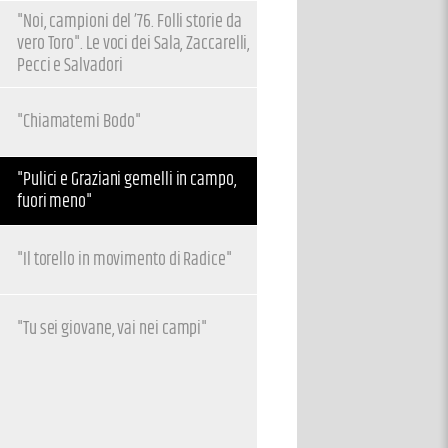
"Noi, campioni del ’76. Folli storie da
vero Toro". Le voci dei Sala, Zaccarelli,
Pecci e Salvadori
"Chiamatemi Bodo"
"Pulici e Graziani gemelli in campo,
fuori meno"
"Il torello in movimento di Radice"
"Tu sei giovane, vai nei campi"