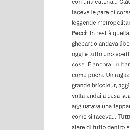
con una catena...
Cla
faceva le gare di corsa
leggende metropolitan
Pecci
: In realtà quella
ghepardo andava liber
oggi è tutto uno spet
cose. È ancora un ba
come pochi. Un ragaz
grande bricoleur, aggi
volta andai a casa sua
aggiustava una tappar
come si faceva...
Tutt
stare di tutto dentro a