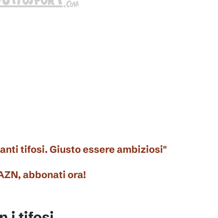
tanti tifosi. Giusto essere ambiziosi"
DAZN, abbonati ora!
 i tifosi