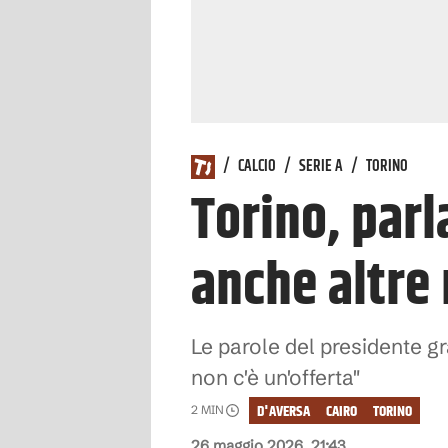
/
CALCIO
/
SERIE A
/
TORINO
Torino, par
anche altre
Le parole del presidente g
non c'è un'offerta"
D'AVERSA
CAIRO
TORINO
2
MIN
26 maggio 2026, 21:43