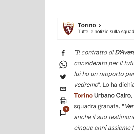
Torino
Tutte le notizie sulla squa
"Il contratto di
D'Aver
considerato per il fu
lui ho un rapporto pe
vedremo
". Lo ha dich
Torino
Urbano Cairo
,
squadra granata. "
Ven
1
anche il suo testimon
Commento
cinque anni assieme f